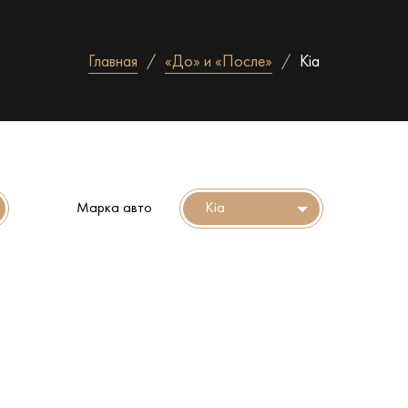
Главная
«До» и «После»
Kia
Марка авто
Kia